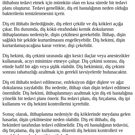
iltihabını tedavi etmek için mümkün olan en kısa sürede bir tedavi
planı oluşturur. Tedavi genellikle, diş eti hastalığının neden olduğu
bakterilerin temizlenmesini içerir.
Diş eti iltihabı ilerlediğinde, diş etleri çekilir ve diş kökleri açığa
çıkar. Bu durumda, diş kökü etrafındaki kemik dokularının
iltihaplanması nedeniyle, dişin çekilmesi gerekebilir. İltihap, dişin
sağlıklı bir şekilde kurtarılmasını engelleyebilir. Diş hekimi, dişin
kurtarılamayacağına karar verirse, dişi çekebilir.
Diş hekimi, diş çekimi sırasında ağrı kesici ilaçlar veya anestezikler
kullanarak, acıyı minimize etmeye çalışır. Diş çekimi sonrası, diş
etinde hafif bir ağrı veya şişlik olabilir. Diş hekiminiz, diş çekimi
sonrası rahatsızlığı azaltmak için gerekli tavsiyelerde bulunacaktır.
Diş eti iltihabı tedavi edilmezse, enfeksiyon diğer dişlere ve ağız
dokularına yayılabilir. Bu nedenle, iltihap olan dişin tedavi edilmesi
önemlidir. Diş hekimi, iltihaplanmayı azaltmak için diş eti hastalığına
yönelik bir tedavi planı önerir. Bu tedavi planı, diş fırçalama, diş ipi
kullanımı ve diş hekimi kontrollerini içerebilir.
Sonuç olarak, iltihaplanma nedeniyle diş köklerinde meydana gelen
hasarlar, dişin çekilmesine neden olabilir. Diş eti iltihabı, diş
hekimleri tarafından tedavi edilmelidir. Diş eti hastalığının tedavisi,
diş fırçalama, diş ipi kullanımı, düzenli diş hekimi kontrolleri ve