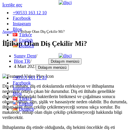
İçeriğe geç
+90533 163 12 10
Facebook
Instagram
Blog
Anasayfa
»
İltihap Olan Diş Çekilir Mi?
Türkçe
English
İltihap Olan Diş Çekilir Mi?
Deutsch
Sunny Dent
Blog TR
Dolaşım menüsü
4 Mart 2023
29 Eylül 2025
Dolaşım menüsü
+90533 163 12 10
Facebook
Diş eti iltihabı, diş eti dokularında enfeksiyon ve iltihaplanma
Instagram
nedeniyle ortaya çıkan bir durumdur. Diş eti iltihabı genellikle
Blog
dişlerin etrafındaki bakterilerin birikmesi ve çoğalması sonucu
Türkçe
oluşur. İltihap, ağrı, şişlik ve hassasiyete neden olabilir. Bu durumda,
English
iltihap olan dişin çekilip çekilemeyeceği sorusu sıkça sorulur. Bu
Deutsch
makalede, iltihap olan dişin çekilip çekilemeyeceği hakkında bilgi
verilecektir.
İltihaplanma diş etinde olduğunda, diş hekimi öncelikle diş eti