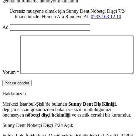
gerekli durumlarda antibiyotik kullanım
Ücretsiz muayene olmak için Sunny Dent Nöbetçi Dişçi 7/24
hizmetinizde! Hemen Ara Randevu Al:
0533 163 12 10
Ad
Yorum
*
Hakkımızda
Merkezi İstanbul-Şişli’de bulunan
Sunny Dent Diş Kliniği
,
değişime sizin gözünüzden bakan ve sizin mutluluğunuzu
önemseyen
nöbetçi dişçi hekimliği
ve estetik cerrahi bir kurumdur.
Sunny Dent Nöbetçi Dişçi 7/24 Açık
Fulya, Lale İş Merkezi, Mecidiyeköy, Büyükdere Cd. No:62, 34394