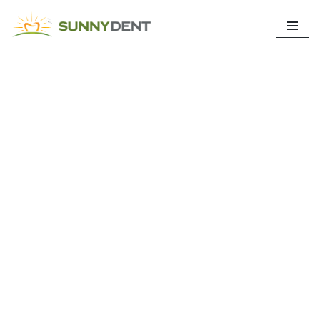
İçeriğe
geç