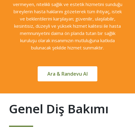
vermeyen, nitelikli sağlık ve estetik hizmetini sunduğu
bireylerin hasta haklarını gözeterek tüm ihtiyaç, istek
ve beklentilerini karşılayan; güvenilir, ulaşılabilir,
kesintisiz, düzeyli ve yüksek hizmet kalitesi ile hasta
memnuniyetini daima ön planda tutan bir sağlık
kuruluşu olarak insanımızın mutluluğuna katkıda
bulunacak şekilde hizmet sunmaktır.
Ara & Randevu Al
Genel Diş Bakımı