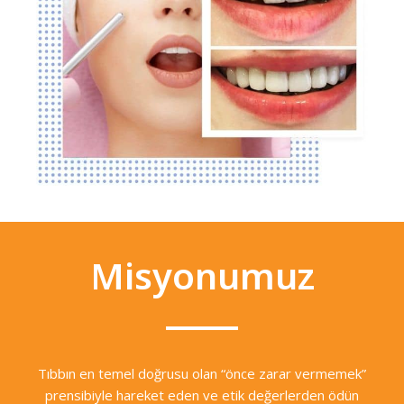
Misyonumuz
Tıbbın en temel doğrusu olan “önce zarar vermemek”
prensibiyle hareket eden ve etik değerlerden ödün