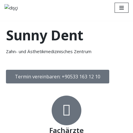
Zum
Inhalt
Sunny Dent
springen
Zahn- und Ästhetikmedizinisches Zentrum
Termin vereinbaren: +90533 163 12 10
Fachärzte