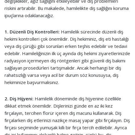
değişiklikler, ağız sağlığını etkileyebilir ve diş problemleri
riskini artırabilir. Bu makalede, hamilelikte diş sağlığını koruma
ipuçlarına odaklanacağız.
1. Düzenli Diş Kontrolleri:
Hamilelik sürecinde düzenli diş
hekimi kontrolleri çok önemlidir. Diş hekiminiz, diş eti hastalığı
veya diş çürüğü gibi sorunları erken teşhis edebilir ve tedavi
edebilir. Hamileliğinizin ilk üç ayında diş hekimi ziyaretlerinizde
radyasyon içermeyen diş röntgenleri gibi güvenli diş bakımı
sağlayan prosedürleri tartışmalıdır. Ancak herhangi bir diş
rahatsızlığı varsa veya acil bir durum söz konusuysa, diş
hekiminize başvurmalısınız.
2. Diş Hijyeni:
Hamilelik döneminde diş hijyenine özellikle
dikkat etmek önemlidir. Dişlerinizi günde en az iki kez
fırçalayın, tercihen florür içeren diş macunu kullanarak. Diş
fırçalarken diş etlerinizi nazikçe masaj yapar gibi fırçalayın. Diş
fırçası seçiminde yumuşak kıllı bir fırça tercih edilebilir. Ayrıca
diş ipi kullanımını alışkanlık haline getirin, çünkü bu, diş