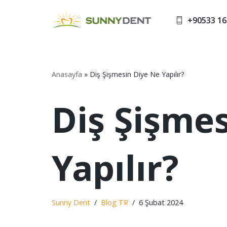
+90533 16
İçeriğe
geç
Anasayfa
»
Diş Şişmesin Diye Ne Yapılır?
Diş Şişme
Yapılır?
Sunny Dent
Blog TR
6 Şubat 2024