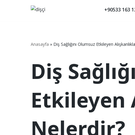
+90533 163 1
İçeriğe
geç
Anasayfa
»
Diş Sağlığını Olumsuz Etkileyen Alışkanlıkla
Diş Sağlı
Etkileyen 
Nelerdir?