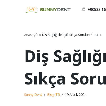
+90533 16
İçeriğe
geç
Anasayfa
»
Diş Sağlığı ile İlgili Sıkça Sorulan Sorular
Diş Sağlığı 
Sıkça Soru
Sunny Dent
Blog TR
19 Aralık 2024