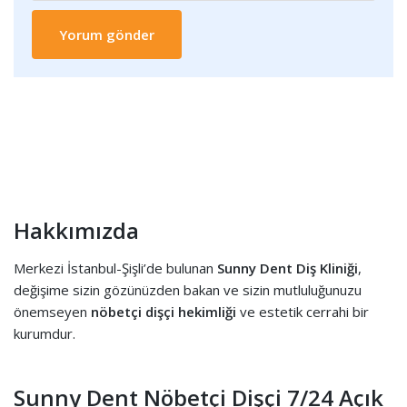
Hakkımızda
Merkezi İstanbul-Şişli’de bulunan
Sunny Dent Diş Kliniği
,
değişime sizin gözünüzden bakan ve sizin mutluluğunuzu
önemseyen
nöbetçi dişçi hekimliği
ve estetik cerrahi bir
kurumdur.
Sunny Dent Nöbetçi Dişçi 7/24 Açık