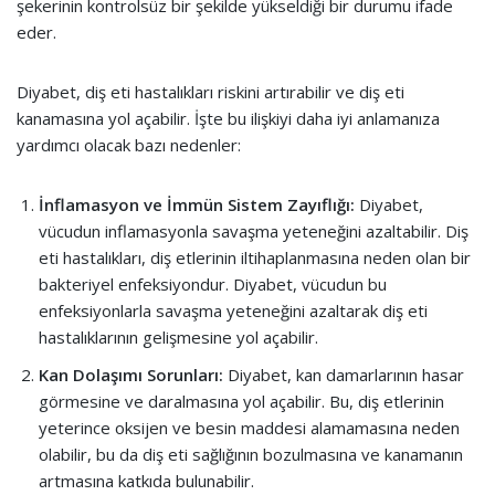
şekerinin kontrolsüz bir şekilde yükseldiği bir durumu ifade
eder.
Diyabet, diş eti hastalıkları riskini artırabilir ve diş eti
kanamasına yol açabilir. İşte bu ilişkiyi daha iyi anlamanıza
yardımcı olacak bazı nedenler:
İnflamasyon ve İmmün Sistem Zayıflığı:
Diyabet,
vücudun inflamasyonla savaşma yeteneğini azaltabilir. Diş
eti hastalıkları, diş etlerinin iltihaplanmasına neden olan bir
bakteriyel enfeksiyondur. Diyabet, vücudun bu
enfeksiyonlarla savaşma yeteneğini azaltarak diş eti
hastalıklarının gelişmesine yol açabilir.
Kan Dolaşımı Sorunları:
Diyabet, kan damarlarının hasar
görmesine ve daralmasına yol açabilir. Bu, diş etlerinin
yeterince oksijen ve besin maddesi alamamasına neden
olabilir, bu da diş eti sağlığının bozulmasına ve kanamanın
artmasına katkıda bulunabilir.