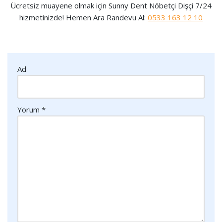
Ücretsiz muayene olmak için Sunny Dent Nöbetçi Dişçi 7/24
hizmetinizde! Hemen Ara Randevu Al:
0533 163 12 10
Ad
Yorum
*