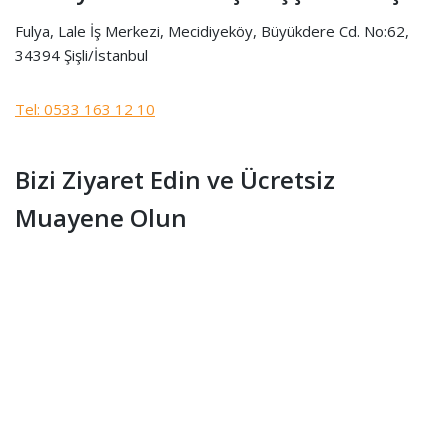
Fulya, Lale İş Merkezi, Mecidiyeköy, Büyükdere Cd. No:62,
34394 Şişli/İstanbul
Tel: 0533 163 12 10
Bizi Ziyaret Edin ve Ücretsiz
Muayene Olun