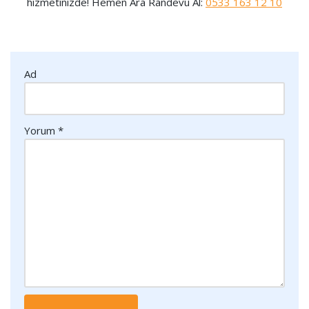
hizmetinizde! Hemen Ara Randevu Al:
0533 163 12 10
Ad
Yorum
*