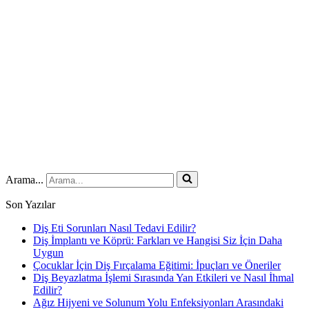
Arama...
Son Yazılar
Diş Eti Sorunları Nasıl Tedavi Edilir?
Diş İmplantı ve Köprü: Farkları ve Hangisi Siz İçin Daha
Uygun
Çocuklar İçin Diş Fırçalama Eğitimi: İpuçları ve Öneriler
Diş Beyazlatma İşlemi Sırasında Yan Etkileri ve Nasıl İhmal
Edilir?
Ağız Hijyeni ve Solunum Yolu Enfeksiyonları Arasındaki