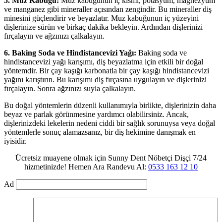
5. Muz Kabuğu:
Muz kabuğunun iç kısmı, potasyum, magnezyum
ve manganez gibi mineraller açısından zengindir. Bu mineraller diş
minesini güçlendirir ve beyazlatır. Muz kabuğunun iç yüzeyini
dişlerinize sürün ve birkaç dakika bekleyin. Ardından dişlerinizi
fırçalayın ve ağzınızı çalkalayın.
6. Baking Soda ve Hindistancevizi Yağı:
Baking soda ve
hindistancevizi yağı karışımı, diş beyazlatma için etkili bir doğal
yöntemdir. Bir çay kaşığı karbonatla bir çay kaşığı hindistancevizi
yağını karıştırın. Bu karışımı diş fırçasına uygulayın ve dişlerinizi
fırçalayın. Sonra ağzınızı suyla çalkalayın.
Bu doğal yöntemlerin düzenli kullanımıyla birlikte, dişlerinizin daha
beyaz ve parlak görünmesine yardımcı olabilirsiniz. Ancak,
dişlerinizdeki lekelerin nedeni ciddi bir sağlık sorunuysa veya doğal
yöntemlerle sonuç alamazsanız, bir diş hekimine danışmak en
iyisidir.
Ücretsiz muayene olmak için Sunny Dent Nöbetçi Dişçi 7/24
hizmetinizde! Hemen Ara Randevu Al:
0533 163 12 10
Ad