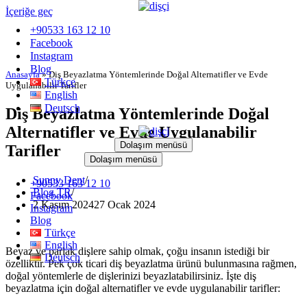
İçeriğe geç
+90533 163 12 10
Facebook
Instagram
Blog
Anasayfa
»
Diş Beyazlatma Yöntemlerinde Doğal Alternatifler ve Evde
Türkçe
Uygulanabilir Tarifler
English
Deutsch
Diş Beyazlatma Yöntemlerinde Doğal
Alternatifler ve Evde Uygulanabilir
Dolaşım menüsü
Tarifler
Dolaşım menüsü
Sunny Dent
+90533 163 12 10
Blog TR
Facebook
2 Kasım 2024
27 Ocak 2024
Instagram
Blog
Türkçe
English
Beyaz ve parlak dişlere sahip olmak, çoğu insanın istediği bir
Deutsch
özelliktir. Pek çok ticari diş beyazlatma ürünü bulunmasına rağmen,
doğal yöntemlerle de dişlerinizi beyazlatabilirsiniz. İşte diş
beyazlatma için doğal alternatifler ve evde uygulanabilir tarifler: