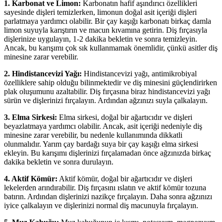
1. Karbonat ve Limon:
Karbonatın hafif aşındırıcı özellikleri
sayesinde dişleri temizlerken, limonun doğal asit içeriği dişleri
parlatmaya yardımcı olabilir. Bir çay kaşığı karbonatı birkaç damla
limon suyuyla karıştırın ve macun kıvamına getirin. Diş fırçasıyla
dişlerinize uygulayın, 1-2 dakika bekletin ve sonra temizleyin.
Ancak, bu karışımı çok sık kullanmamak önemlidir, çünkü asitler diş
minesine zarar verebilir.
2. Hindistancevizi Yağı:
Hindistancevizi yağı, antimikrobiyal
özelliklere sahip olduğu bilinmektedir ve diş minesini güçlendirirken
plak oluşumunu azaltabilir. Diş fırçasına biraz hindistancevizi yağı
sürün ve dişlerinizi fırçalayın. Ardından ağzınızı suyla çalkalayın.
3. Elma Sirkesi:
Elma sirkesi, doğal bir ağartıcıdır ve dişleri
beyazlatmaya yardımcı olabilir. Ancak, asit içeriği nedeniyle diş
minesine zarar verebilir, bu nedenle kullanımında dikkatli
olunmalıdır. Yarım çay bardağı suya bir çay kaşığı elma sirkesi
ekleyin. Bu karışımı dişlerinizi fırçalamadan önce ağzınızda birkaç
dakika bekletin ve sonra durulayın.
4. Aktif Kömür:
Aktif kömür, doğal bir ağartıcıdır ve dişleri
lekelerden arındırabilir. Diş fırçasını ıslatın ve aktif kömür tozuna
batırın. Ardından dişlerinizi nazikçe fırçalayın. Daha sonra ağzınızı
iyice çalkalayın ve dişlerinizi normal diş macunuyla fırçalayın.