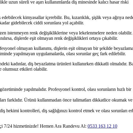
kle uzun süreli ve aşırı kullanımlarda diş minesinde kalıcı hasar riski
ş edebilecek kimyasallar içerebilir. Bu, kızarıklık, şişlik veya ağrıya ned
kadar gidebilecek ciddi sorunlara yol açabilir.
en istenmeyen renk değişikliklerine veya lekelenmelere neden olabilir.
lırsa, dişlerde eşit olmayan renk değişiklikleri ortaya çıkabilir.
esyonel olmayan kullanımı, dişlerin eşit olmayan bir şekilde beyazlam
iminde yapılmayan uygulamalarda, olası sorunlar geç fark edilebilir.
i kadınlar, diş beyazlatma ürünleri kullanırken dikkatli olmalıdır. B
olumsuz etkileri olabilir.
özetiminde yapılmalıdır. Profesyonel kontrol, olası sorunların hızlı bir
arı farklıdır. Ürünü kullanmadan önce talimatları dikkatlice okumak v
ş hekimi kontrolleri, diş sağlığınızı kontrol etmek ve olası sorunları e
çi 7/24 hizmetinizde! Hemen Ara Randevu Al:
0533 163 12 10