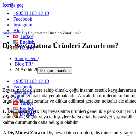
İçeriğe geç
+90533 163 12 10
Facebook
Instagram
Blog
Anasayfa
»
Diş Beyazlatma Ürünleri Zararlı mı?
Türkçe
English
Diş Beyazlatma Ürünleri Zararlı mı?
Deutsch
Sunny Dent
Blog TR
24 Aralık 2024
27 Ocak 2024
Dolaşım menüsü
+90533 163 12 10
Facebook
Beyaz, parlak dişlere sahip olmak, çoğu insanın estetik kaygıları arası
Instagram
yaygın ürünler arasında yer almaktadır. Ancak, bu ürünlerin kullanımın
Blog
ürünleriyle ilgili zararlar ve dikkat edilmesi gereken noktalar ele alınac
Türkçe
English
1. Diş Hassasiyeti:
Diş beyazlatma ürünleri genellikle peroksit içerir, b
Deutsch
sonra sıcak, soğuk veya tatlı şeylere karşı artan hassasiyet yaşayabili
kalma durumunda daha belirgin olabilir.
2. Diş Minesi Zararı:
Diş beyazlatma ürünleri, diş minesine zarar vere