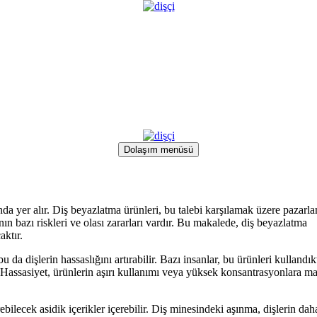
Dolaşım menüsü
nda yer alır. Diş beyazlatma ürünleri, bu talebi karşılamak üzere pazarl
ın bazı riskleri ve olası zararları vardır. Bu makalede, diş beyazlatma
aktır.
u da dişlerin hassaslığını artırabilir. Bazı insanlar, bu ürünleri kullandı
r. Hassasiyet, ürünlerin aşırı kullanımı veya yüksek konsantrasyonlara m
bilecek asidik içerikler içerebilir. Diş minesindeki aşınma, dişlerin dah