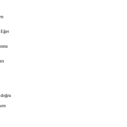
en
 Eğer
asına
azı
e doğru
rken