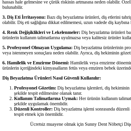
hassas hale gelmesine ve çürük riskinin artmasına neden olabilir. Özelli
bulunabilir.
3. Diş Eti İrritasyonu:
Bazı diş beyazlatma ürünleri, diş etlerini tahri
olabilir. Diş eti sağlığına dikkat edilmemesi, uzun vadede diş kaybına 
4. Renk Değişiklikleri ve Lekelenmeler:
Diş beyazlatma ürünleri baz
ürünlerin kullanım talimatlarına uyulmazsa veya kalitesiz ürünler kullanı
5. Profesyonel Olmayan Uygulama:
Diş beyazlatma ürünlerinin prof
veya istenmeyen sonuçlara neden olabilir. Ayrıca, diş hekiminin gözet
6. Hamilelik ve Emzirme Dönemi:
Hamilelik veya emzirme dönemindek
ürünlerin içeriğindeki kimyasalların fetüs veya emziren bebek üzerinde 
Diş Beyazlatma Ürünleri Nasıl Güvenli Kullanılır:
Profesyonel Gözetim:
Diş beyazlatma işlemleri, diş hekiminin g
şekilde tespit edilmesine olanak tanır.
Kullanım Talimatlarına Uymak:
Her ürünün kullanım talimatl
şekilde uygulamak önemlidir.
Düzenli Kontroller:
Diş beyazlatma işlemi sonrasında düzenli di
tespit etmek için önemlidir.
Ücretsiz muayene olmak için Sunny Dent Nöbetçi Diş