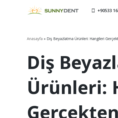
+90533 16
İçeriğe
geç
Anasayfa
»
Diş Beyazlatma Ürünleri: Hangileri Gerçekt
Diş Beyaz
Ürünleri: 
Gerçekten