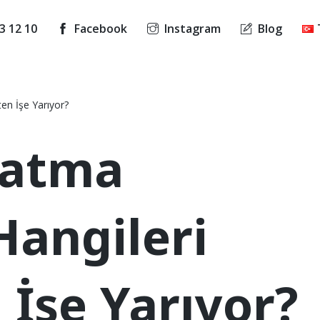
3 12 10
Facebook
Instagram
Blog
en İşe Yarıyor?
latma
Hangileri
 İşe Yarıyor?