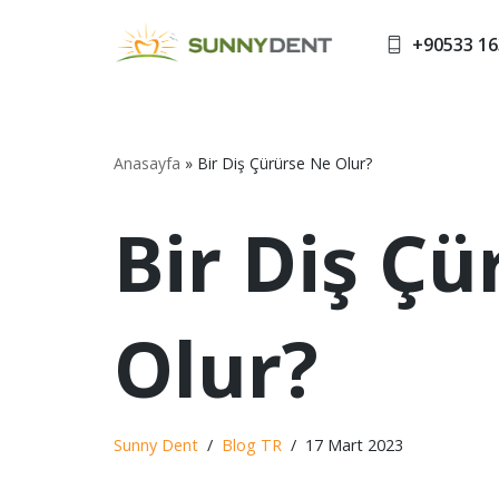
+90533 16
İçeriğe
geç
Anasayfa
»
Bir Diş Çürürse Ne Olur?
Bir Diş Çü
Olur?
Sunny Dent
Blog TR
17 Mart 2023