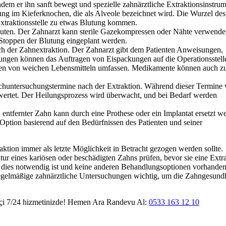
ndem er ihn sanft bewegt und spezielle zahnärztliche Extraktionsinstru
fung im Kieferknochen, die als Alveole bezeichnet wird. Die Wurzel des
 Extraktionsstelle zu etwas Blutung kommen.
 bluten. Der Zahnarzt kann sterile Gazekompressen oder Nähte verwend
s Stoppen der Blutung eingeplant werden.
h der Zahnextraktion. Der Zahnarzt gibt dem Patienten Anweisungen,
sungen können das Auftragen von Eispackungen auf die Operationsstell
hren von weichen Lebensmitteln umfassen. Medikamente können auch z
chuntersuchungstermine nach der Extraktion. Während dieser Termine 
ewertet. Der Heilungsprozess wird überwacht, und bei Bedarf werden
n entfernter Zahn kann durch eine Prothese oder ein Implantat ersetzt w
 Option basierend auf den Bedürfnissen des Patienten und seiner
raktion immer als letzte Möglichkeit in Betracht gezogen werden sollte.
r eines kariösen oder beschädigten Zahns prüfen, bevor sie eine Extr
 dies notwendig ist und keine anderen Behandlungsoptionen vorhanden
egelmäßige zahnärztliche Untersuchungen wichtig, um die Zahngesundh
çi 7/24 hizmetinizde! Hemen Ara Randevu Al:
0533 163 12 10