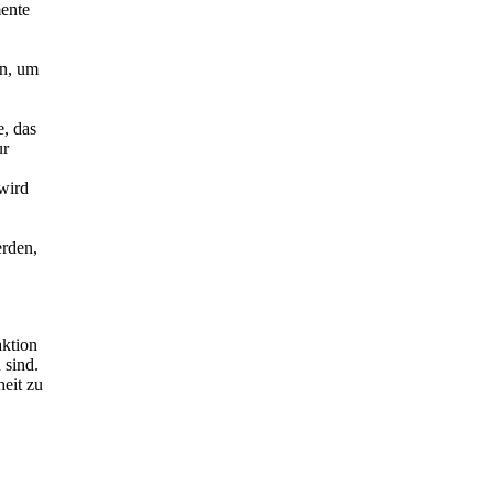
mente
en, um
e, das
ur
wird
erden,
aktion
 sind.
eit zu