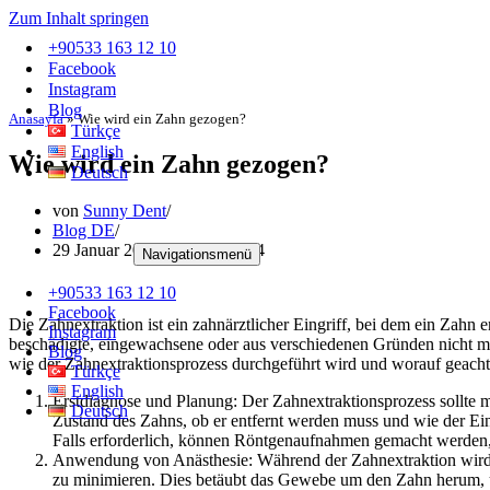
Zum Inhalt springen
+90533 163 12 10
Facebook
Instagram
Blog
Anasayfa
»
Wie wird ein Zahn gezogen?
Türkçe
English
Wie wird ein Zahn gezogen?
Deutsch
von
Sunny Dent
Blog DE
29 Januar 2024
19 Januar 2024
Navigationsmenü
+90533 163 12 10
Facebook
Die Zahnextraktion ist ein zahnärztlicher Eingriff, bei dem ein Zahn
Instagram
beschädigte, eingewachsene oder aus verschiedenen Gründen nicht meh
Blog
wie der Zahnextraktionsprozess durchgeführt wird und worauf geachte
Türkçe
English
Erstdiagnose und Planung: Der Zahnextraktionsprozess sollte m
Deutsch
Zustand des Zahns, ob er entfernt werden muss und wie der Eing
Falls erforderlich, können Röntgenaufnahmen gemacht werden, 
Anwendung von Anästhesie: Während der Zahnextraktion wir
zu minimieren. Dies betäubt das Gewebe um den Zahn herum, u