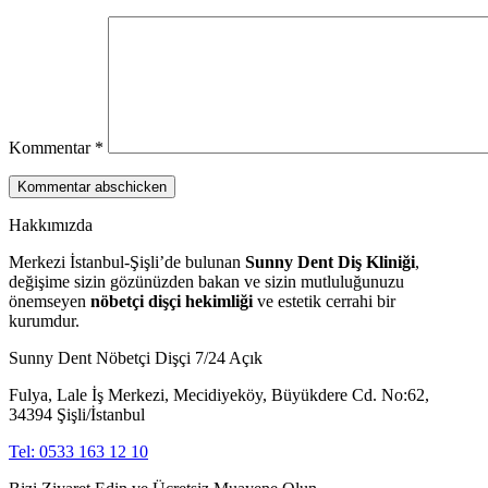
Kommentar
*
Hakkımızda
Merkezi İstanbul-Şişli’de bulunan
Sunny Dent Diş Kliniği
,
değişime sizin gözünüzden bakan ve sizin mutluluğunuzu
önemseyen
nöbetçi dişçi hekimliği
ve estetik cerrahi bir
kurumdur.
Sunny Dent Nöbetçi Dişçi 7/24 Açık
Fulya, Lale İş Merkezi, Mecidiyeköy, Büyükdere Cd. No:62,
34394 Şişli/İstanbul
Tel: 0533 163 12 10