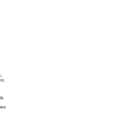
e,
rt,
lt.
iten