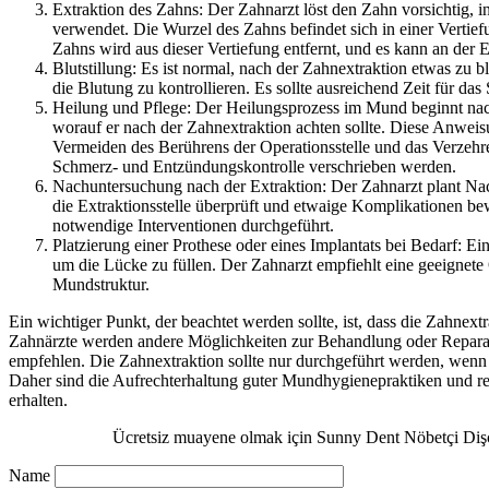
Extraktion des Zahns: Der Zahnarzt löst den Zahn vorsichtig, i
verwendet. Die Wurzel des Zahns befindet sich in einer Vertie
Zahns wird aus dieser Vertiefung entfernt, und es kann an der
Blutstillung: Es ist normal, nach der Zahnextraktion etwas zu
die Blutung zu kontrollieren. Es sollte ausreichend Zeit für da
Heilung und Pflege: Der Heilungsprozess im Mund beginnt nac
worauf er nach der Zahnextraktion achten sollte. Diese Anwei
Vermeiden des Berührens der Operationsstelle und das Verze
Schmerz- und Entzündungskontrolle verschrieben werden.
Nachuntersuchung nach der Extraktion: Der Zahnarzt plant Na
die Extraktionsstelle überprüft und etwaige Komplikationen b
notwendige Interventionen durchgeführt.
Platzierung einer Prothese oder eines Implantats bei Bedarf: Ei
um die Lücke zu füllen. Der Zahnarzt empfiehlt eine geeignete
Mundstruktur.
Ein wichtiger Punkt, der beachtet werden sollte, ist, dass die Zahnext
Zahnärzte werden andere Möglichkeiten zur Behandlung oder Reparatu
empfehlen. Die Zahnextraktion sollte nur durchgeführt werden, wenn
Daher sind die Aufrechterhaltung guter Mundhygienepraktiken und r
erhalten.
Ücretsiz muayene olmak için Sunny Dent Nöbetçi Diş
Name